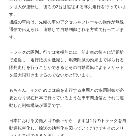
クは人が運転し、後ろの2台は追従する隊列走行を行っていま
す。
後続の車両は、先頭の車のアクセルやブレーキの操作が無線
通信で伝えられ、連動して自動制御される方式で行っていま
す。
トラックの隊列走行では究極的には、前走車の後ろに近距離
で追従し、走行抵抗を低減し、燃費削減の効果まで得られる
隊列走行を行うことができるとその自動運転によるメリット
を最大限引き出せるのでないかと思います。
もちろん、そのためには前を走行する車両との協調制御が必
要となり現在日本で行っているような車車間通信とそれに連
動した制御構築が重要です。
日本における労働人口の低下から、まずは1台のトラックを自
動運転車化し、輸送の効率化を図っていくだけでもそのメリ
ットを享受できると思います。