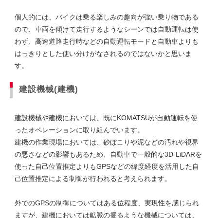
個人的には、バイクは乗る楽しみの趣向が強い乗り物である
ので、車両を傾けて走行するようなシーンでは自動運転は使
わず、高速道路走行時などの自動運転モードと自動車よりも
はっきりとした使い分けがなされるのではないかと思いま
す。
建設機械(建機)
建設機械や建機においては、既にKOMATSUが自動運転を使
ったオペレーションに取り組んでいます。
建機の作業現場においては、砂ぼこりや泥などの汚れや視界
の悪さなどの影響もあるため、自動車で一般的な3D-LiDARを
使った自己位置推定よりもGPSなどの緯度経度を活用した自
己位置推定による制御が行われると考えられます。
外でのGPSの制御についてはある位程度、実現性を感じられ
ますが、建機においては鉱脈の掘るような機械については、