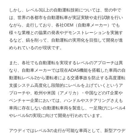
しかし、レベル3以上の自動運転技術については、世の中で
は、世界の各都市を自動運転車が実証実験や走行試験を行い
ながら、走行しており、各社OEM（自動車メーカー）でも
様々な業種との協業の発表やデモンストレーションを実施す
るなど、鎬を削って、自動運転の実用化を目指して開発が進
められているのが現状です。
また、各社でも自動運転を実現するレベルのアプローチは異
なり、自動車メーカーでは現在ADAS機能を搭載した車両の自
動運転レベル2から運転者による交通事故を防止する高度運転
支援システム高度化し段階的にレベルを上げていくというア
プローチや、欧州や米国（アメリカ）・中国などのIT企業や
ベンチャー企業においては、ハンドルやステアリングさえも
車両に存在しない自動運転車両を製造し、一足飛びにレベル4
やレベル5の実現に向けて開発が行われています。
アウディではレベル3の走行が可能な車両として、新型アウデ