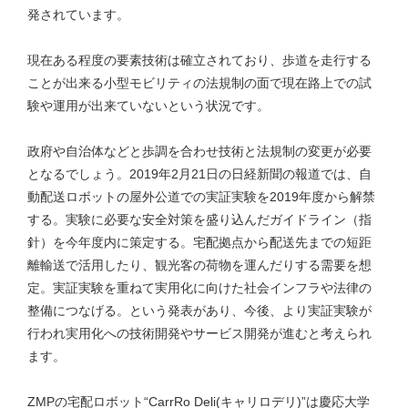
発されています。
現在ある程度の要素技術は確立されており、歩道を走行する
ことが出来る小型モビリティの法規制の面で現在路上での試
験や運用が出来ていないという状況です。
政府や自治体などと歩調を合わせ技術と法規制の変更が必要
となるでしょう。2019年2月21日の日経新聞の報道では、自
動配送ロボットの屋外公道での実証実験を2019年度から解禁
する。実験に必要な安全対策を盛り込んだガイドライン（指
針）を今年度内に策定する。宅配拠点から配送先までの短距
離輸送で活用したり、観光客の荷物を運んだりする需要を想
定。実証実験を重ねて実用化に向けた社会インフラや法律の
整備につなげる。という発表があり、今後、より実証実験が
行われ実用化への技術開発やサービス開発が進むと考えられ
ます。
ZMPの宅配ロボット“CarrRo Deli(キャリロデリ)”は慶応大学