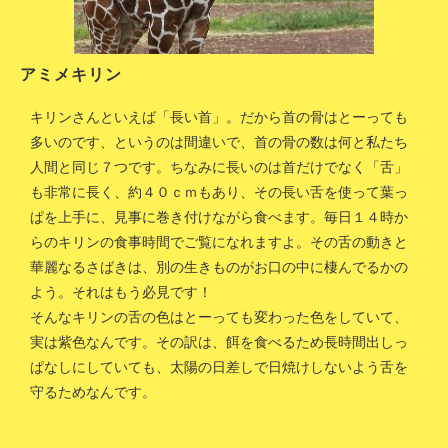
アミメキリン
キリンさんといえば「長い首」。だから首の骨はとーっても
多いのです、というのは間違いで、首の骨の数は何と私たち
人間と同じ７つです。ちなみに長いのは首だけでなく「舌」
も非常に長く、約４０ｃｍもあり、その長い舌を使って葉っ
ぱを上手に、見事に巻き付けながら食べます。毎日１４時か
らのキリンの食事時間でご覧になれますよ。その舌の動きと
華麗なるさばきは、別の生きものがお口の中に棲んでるかの
よう。それはもう必見です！
そんなキリンの舌の色はとーっても変わった色をしていて、
実は紫色なんです。その訳は、餌を食べるため長時間出しっ
ぱなしにしていても、太陽の日差しで日焼けしないよう舌を
守るためなんです。