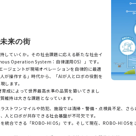
な未来の街
維持していくか。その社会課題に応える新たな社会イ
us Operation System：自律運用OS）」です。
、AIエージェントが現場オペレーションを自律的に最適
人が操作する」時代から、「AIが人とロボの役割を
実現します。
人材育成によって世界最高水準の品質を築いてきまし
質維持は大きな課題となっています。
流ラストワンマイルや防犯、施設では清掃・警備・点検員不足、さら
し、人とロボが共存できる社会基盤が不可欠です。
合できる「ROBO-HI OS」です。そして現在、ROBO-HI O