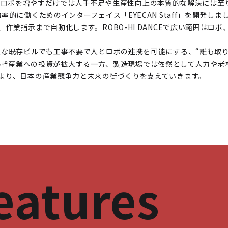
、ロボを増やすだけでは人手不足や生産性向上の本質的な解決には至
効率的に働くためのインターフェイス「EYECAN Staff」を開発しま
理し、作業指示まで自動化します。ROBO-HI DANCEで広い範囲
が困難な既存ビルでも工事不要で人とロボの連携を可能にする、“誰も取
幹産業への投資が拡大する一方、製造現場では依然として人力や老朽設
」により、日本の産業競争力と未来の街づくりを支えていきます。
eatures