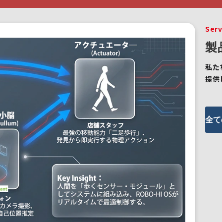
Serv
製
私た
提供
全て