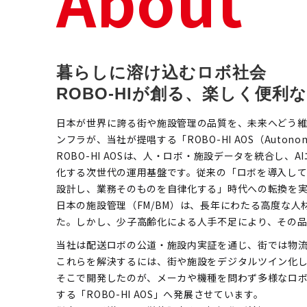
About
暮らしに溶け込むロボ社会
ROBO-HIが創る、楽しく便利
日本が世界に誇る街や施設管理の品質を、未来へどう
ンフラが、当社が提唱する「ROBO-HI AOS（Autonomo
ROBO-HI AOSは、人・ロボ・施設データを統合し
化する次世代の運用基盤です。従来の「ロボを導入して
設計し、業務そのものを自律化する」時代への転換を
日本の施設管理（FM/BM）は、長年にわたる高度な
た。しかし、少子高齢化による人手不足により、その品
当社は配送ロボの公道・施設内実証を通じ、街では物
これらを解決するには、街や施設をデジタルツイン化
そこで開発したのが、メーカや機種を問わず多様なロボを統
する「ROBO-HI AOS」へ発展させています。