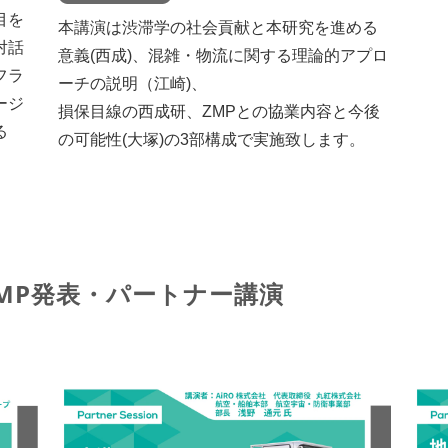
目を
本講演は渋滞学の社会貢献と本研究を進める
対話
意義(西成)、混雑・物流に関する理論的アプロ
フラ
ーチの説明（江崎)、
ージ
損保目線の西成研、ZMPとの協業内容と今後
る
の可能性(大塚)の3部構成で実施致します。
0 ZMP発表・パートナー講演