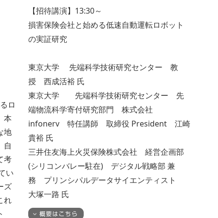
【招待講演】13:30～
損害保険会社と始める低速自動運転ロボット
の実証研究
東京大学 先端科学技術研究センター 教
授 西成活裕 氏
東京大学 先端科学技術研究センター 先
創るロ
端物流科学寄付研究部門 株式会社
。本
infonerv 特任講師 取締役 President 江崎
な地
貴裕 氏
、自
三井住友海上火災保険株式会社 経営企画部
て考
(シリコンバレー駐在) デジタル戦略部 兼
てい
務 プリンシパルデータサイエンティスト
ーズ
大塚一路 氏
これ
ト