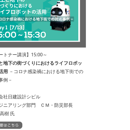
ートナー講演】15:00～
と地下の街づくりにおけるライフロボッ
活用
－コロナ感染禍における地下街での
事例－
会社日建設計シビル
ジニアリング部門 ＣＭ・防災部長
 高樹 氏