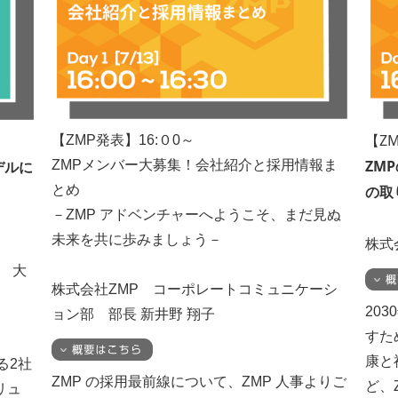
【ZM
【ZMP発表】16:０0～
ZM
デルに
ZMPメンバー大募集！会社紹介と採用情報ま
とめ
の取
－ZMP アドベンチャーへようこそ、まだ見ぬ
未来を共に歩みましょう－
株式
 大
株式会社ZMP コーポレートコミュニケーシ
20
ョン部 部長 新井野 翔子
すた
康と
る2社
ZMP の採用最前線について、ZMP 人事よりご
ど、
リュ