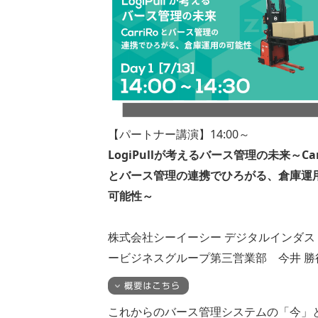
【パートナー講演】14:00～
LogiPullが考えるバース管理の未来～Car
とバース管理の連携でひろがる、倉庫運
可能性～
株式会社シーイーシー デジタルインダス
ービジネスグループ第三営業部 今井 勝
これからのバース管理システムの「今」