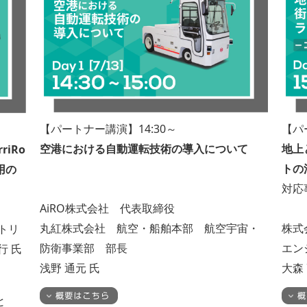
【パートナー講演】14:30～
【パ
空港における自動運転技術の導入について
地上
riRo
トの
用の
対応
AiRO株式会社 代表取締役
丸紅株式会社 航空・船舶本部 航空宇宙・
株式
トリ
防衛事業部 部長
エン
行 氏
浅野 通元 氏
大森
と