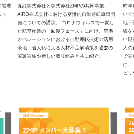
ス管理
丸紅株式会社と株式会社ZMPの共同事業、
昨年
リッ
AiRO株式会社における空港内自動運転車両開
いて
発についての講演。 コロナウィルスで一変し
地下
た航空産業の「回復フェーズ」に向け、空港
験を
オペレーションにおける自動運転技術の活用
い現
余地、省人化による人材不足解消策を過去の
人の
実証実験や新しい取り組みと共に紹介。
で実
に、
ビリ