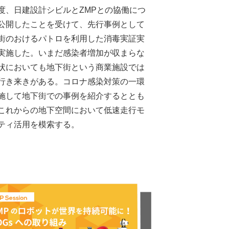
度、日建設計シビルとZMPとの協働につ
公開したことを受けて、先行事例として
街のおけるパトロを利用した消毒実証実
実施した。いまだ感染者増加が収まらな
状においても地下街という商業施設では
行き来きがある。コロナ感染対策の一環
施して地下街での事例を紹介するととも
これからの地下空間において低速走行モ
ティ活用を模索する。