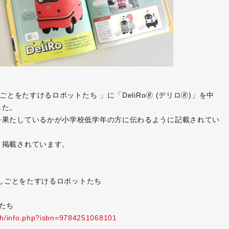
とをたすけるロボットたち 」に「DeliRo🄬 (デリロ🄬)」を中
した。
を果たしているかが小学校低学年の方に伝わるように記載されてい
く掲載されています。
 しごとをたすけるロボットたち
たち
ch/info.php?isbn=9784251068101