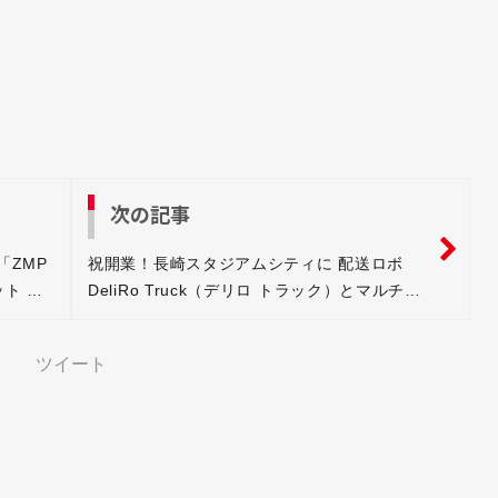
次の記事
「ZMP
祝開業！長崎スタジアムシティに 配送ロボ
ボット ダ
DeliRo Truck（デリロ トラック）とマルチロ
ボOS「ROBO-HI」を実装
ツイート