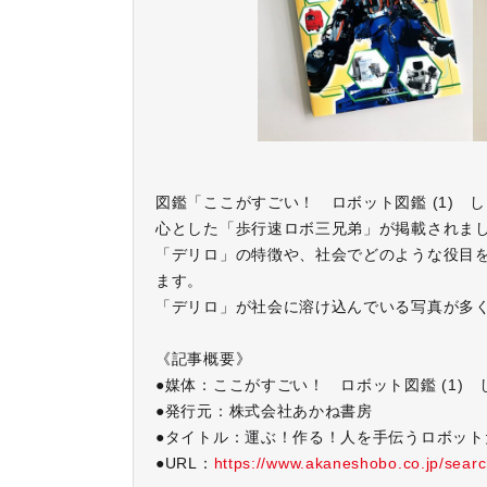
図鑑「ここがすごい！ ロボット図鑑 (1) しご
心とした「歩行速ロボ三兄弟」が掲載されま
「デリロ」の特徴や、社会でどのような役目
ます。
「デリロ」が社会に溶け込んでいる写真が多
《記事概要》
●媒体：ここがすごい！ ロボット図鑑 (1)
●発行元：株式会社あかね書房
●タイトル：運ぶ！作る！人を手伝うロボット
●URL：
https://www.akaneshobo.co.jp/sear