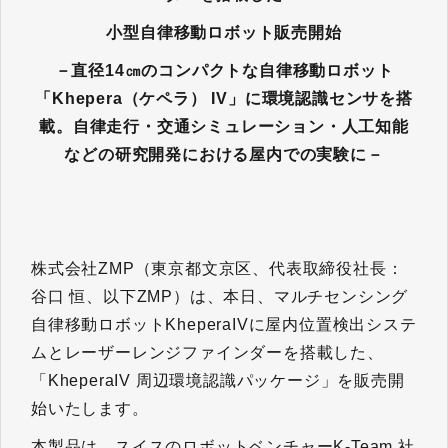
小型自律移動ロボット販売開始
－直径14㎝のコンパクトな自律移動ロボット
「Khepera（ケペラ） IV」に環境認識センサを搭
載。自律走行・交通シミュレーション・人工知能
などの研究開発における屋内での実験に－
株式会社ZMP（東京都文京区、代表取締役社長：
谷口 恒、以下ZMP）は、本日、マルチセンシング
自律移動ロボットKheperaIVに屋内位置検出システ
ムとレーザーレンジファインダーを搭載した、
「KheperaIV 周辺環境認識パッケージ」を販売開
始いたします。
本製品は、スイスのロボットベンチャーK-Team 社