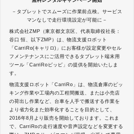
無料レンタルキャンペーン開始
－タブレットでスムーズに作業前点検。サービス
マンなしで走行環境設定が可能に－
株式会社ZMP（東京都文京区、代表取締役社長：
谷口 恒、以下ZMP）は、物流支援ロボット
「CarriRo(キャリロ)」にお客様が設定変更やセル
フメンテナンスにご活用できるタブレット端末用
ツール「CarriRoピッピ」の提供を開始いたしま
す。
物流支援ロボット「CarriRo」は、物流倉庫のピッ
キング作業や工場内の工程間搬送、または小売店
の荷出し作業など、台車を人手で搬送する作業を
より省力化また効率化することを目的として、
2016年8月より販売を開始しております。これま
で、CarriRoの走行速度や音声設定などを変更する