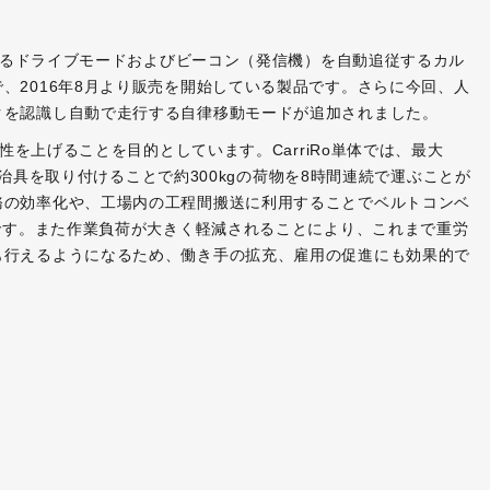
】
できるドライブモードおよびビーコン（発信機）を自動追従するカル
、2016年8月より販売を開始している製品です。さらに今回、人
クを認識し自動で走行する自律移動モードが追加されました。
産性を上げることを目的としています。CarriRo単体では、最大
牽引治具を取り付けることで約300kgの荷物を8時間連続で運ぶことが
務の効率化や、工場内の工程間搬送に利用することでベルトコンベ
能です。また作業負荷が大きく軽減されることにより、これまで重労
も行えるようになるため、働き手の拡充、雇用の促進にも効果的で