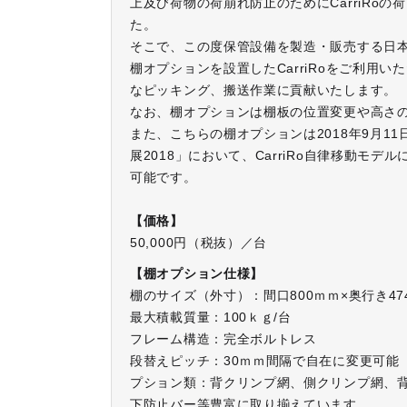
上及び荷物の荷崩れ防止のためにCarriRo
た。
そこで、この度保管設備を製造・販売する日本フ
棚オプションを設置したCarriRoをご利用
なピッキング、搬送作業に貢献いたします。
なお、棚オプションは棚板の位置変更や高さ
また、こちらの棚オプションは2018年9月11
展2018」において、CarriRo自律移動
可能です。
【価格】
50,000円（税抜）／台
【棚オプション仕様】
棚のサイズ（外寸）：間口800ｍｍ×奥行き474
最大積載質量：100ｋｇ/台
フレーム構造：完全ボルトレス
段替えピッチ：30ｍｍ間隔で自在に変更可能
プション類：背クリンプ網、側クリンプ網
下防止バー等豊富に取り揃えています。