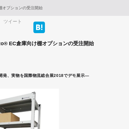
向け棚オプションの受注開始
ツイート
iRo® EC倉庫向け棚オプションの受注開始
開発、実物を国際物流総合展2018でデモ展示―