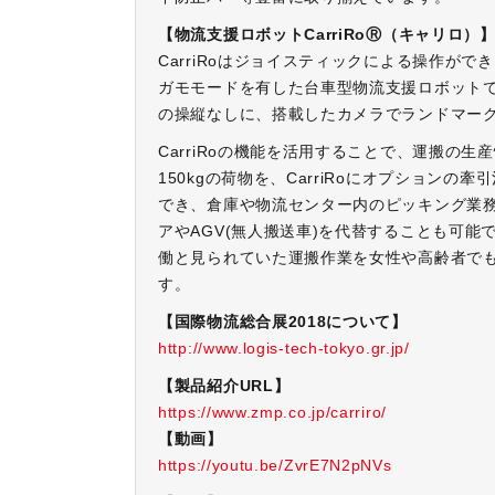
【物流支援ロボットCarriRoⓇ（キャリロ）
CarriRoはジョイスティックによる操作が
ガモモードを有した台車型物流支援ロボットで
の操縦なしに、搭載したカメラでランドマー
CarriRoの機能を活用することで、運搬の生
150kgの荷物を、CarriRoにオプションの
でき、倉庫や物流センター内のピッキング業
アやAGV(無人搬送車)を代替することも可
働と見られていた運搬作業を女性や高齢者で
す。
【国際物流総合展2018について】
http://www.logis-tech-tokyo.gr.jp/
【製品紹介URL】
https://www.zmp.co.jp/carriro/
【動画】
https://youtu.be/ZvrE7N2pNVs