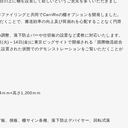
の荷台の上に棚を設置して欲しいというご意見を多くいただきまし
ァイリングと共同でCarriRoの棚オプションを開発しました。
いただくことで、搬送効率の向上及び荷崩れを心配することなく円滑
の調整、落下防止バーや仕切板の設置など柔軟に対応いたします。
日(火)～14日(金)に東京ビッグサイトで開催される「国際物流総合
モデルに設置された状態でのデモンストレーションをご覧いただくことが
ｍｍ×高さ1,200ｍｍ
、背板、側板、棚サイン各種、落下防止デバイサー、回転式落