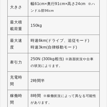
幅61cm×奥行91cm×高さ24cm
※ハ
大きさ
ンドル部96cm
最大積
150kg
載荷重
最大速
時速6km(ドライブ、追従モード)
度
時速3km(自律移動モード)
250N (300kg相当)
※路面状況や台車
牽引力
の状況によります。
充電時
2時間半
間
稼働時
8時間
※稼働状況によって異なる可能性
間
があります。