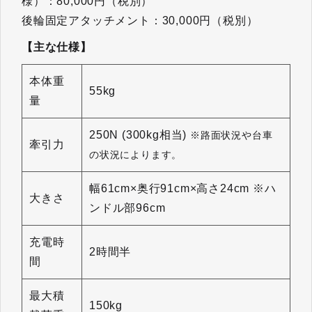
様）：80,000円（税別）
後輪固定アタッチメント：30,000円（税別）
【主な仕様】
本体重
55kg
量
250N (300kg相当)
※路面状況や台車
牽引力
の状況によります。
幅61cm×奥行91cm×高さ24cm ※ハ
大きさ
ンドル部96cm
充電時
2時間半
間
最大積
150kg