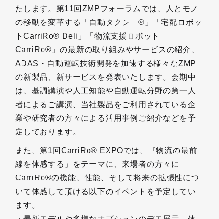
たします。第11回ZMPフォーラムでは、人とモノ
の移動を変革する「自動タクシー®」「宅配ロボッ
トCarriRo® Deli」「物流支援ロボット
CarriRo®」の最新の取り組みやサービスの紹介、
ADAS・自動運転技術開発を加速する様々なZMP
の新製品、新サービスを発表いたします。会期中
は、基調講演や人工知能や自動運転分野の第一人
者によるご講演、当社製品をご利用されている企
業や研究者の方々による活用事例ご紹介などを予
定しております。
また、第1回CarriRo® EXPOでは、『物流の最前
線を体感する」をテーマに、来場者の方々に
CarriRo®の機能、性能、そして将来の拡張性につ
いて体感して頂ける以下のイベントを予定してい
ます。
・最新モデルや多様なオプションのデモ展示、体