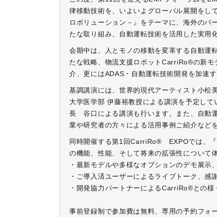
律移動技術を、いよいよグローバル展開をして
ロボリューション－』をテーマに、海外のパ
たな取り組み、自動運転技術を活用した実用
会期中は、人とモノの移動を変革する自動運転車
たな戦略、物流支援ロボットCarriRo®の新モ
介、更にはADAS・自動運転技術開発を加速
基調講演には、世界的現代アーティスト小松
大学医学部 伊藤裕教授による講演を予定して
長 谷口による講演も行います。また、自動
業や研究者の方々による活用事例ご紹介など
同時開催する第1回CarriRo® EXPOでは
の機能、性能、そして将来の拡張性について
・最新モデルや多様なオプションのデモ展示
・ご導入済ユーザーによるライブトーク、感
・開発協力パートナーによるCarriRo®と
事前登録制で参加費は無料、専用の予約フォ