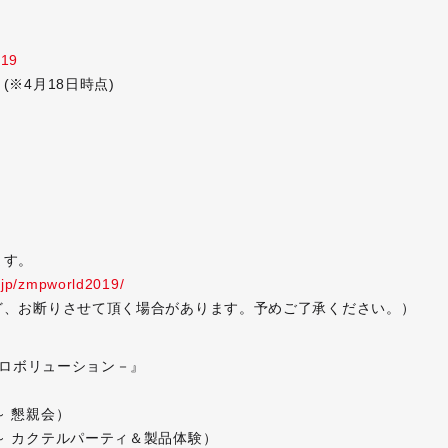
019
※4月18日時点)
ます。
.jp/zmpworld2019/
ど、お断りさせて頂く場合があります。予めご了承ください。）
すロボリューション－』
0～ 懇親会）
7:30～ カクテルパーティ＆製品体験）