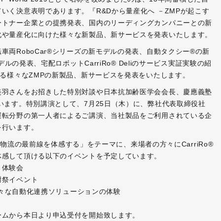
いく決意表明であります。『R&Dから量産化へ －ZMPが起こす
ートナー企業との提携発表、国内のリーディングカンパニーとの新
化や量産化に向けた様々な新製品、新サービスを発表いたします。
両RoboCar®シリーズの新モデルの発表、自動タクシー®の新
デルの発表、宅配ロボットCarriRo® Deliのサービス実証実験の紹
する様々なZMPの新製品、新サービスを発表をいたします。
美羽さんをお招きした特別対談や日本抗加齢医学会会長、慶應義塾
います。特別講演として、7月25日（木）に、弊社代表取締役社
運転分野の第一人者によるご講演、当社製品をご利用されている企
を行います。
、『物流の最前線を体感する」をテーマに、来場者の方々にCarriRo®
体感して頂ける以下のイベントを予定しています。
、体験会
謝祭イベント
の様々な自動化連携ソリューションの体験
ームから本日より申込受付を開始致します。