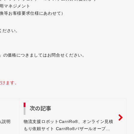
用マネジメント
変換等お客様要求仕様にあわせて）
覧ください。
tⓇ」の価格につきましてはお問合せください。
だけます。
次の記事
入説明
物流支援ロボットCarriRo®、オンライン見積
もり依頼サイト CarriRo®バザールオープ