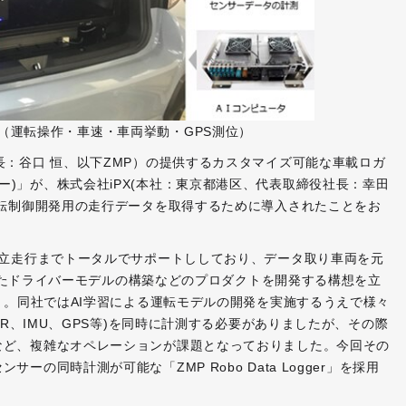
（運転操作・車速・車両挙動・GPS測位）
長：谷口 恒、以下ZMP）の提供するカスタマイズ可能な車載ロガ
データロガー)」が、株式会社iPX(本社：東京都港区、代表取締役社長：幸田
運転制御開発用の走行データを取得するために導入されたことをお
自立走行までトータルでサポートししており、データ取り車両を元
再現したドライバーモデルの構築などのプロダクトを開発する構想を立
）。同社ではAI学習による運転モデルの開発を実施するうえで様々
AR、IMU、GPS等)を同時に計測する必要がありましたが、その際
など、複雑なオペレーションが課題となっておりました。今回その
の同時計測が可能な「ZMP Robo Data Logger」を採用