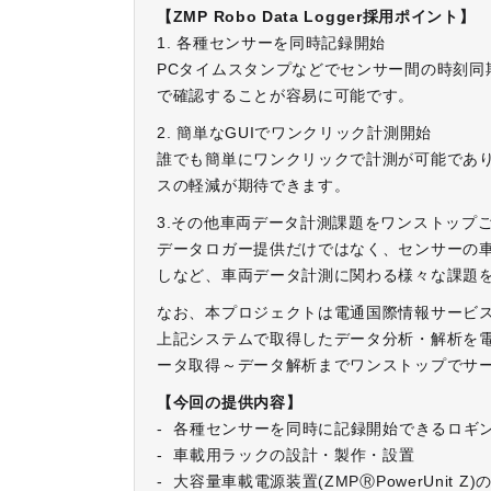
【ZMP Robo Data Logger採用ポイント】
1. 各種センサーを同時記録開始
PCタイムスタンプなどでセンサー間の時刻同
で確認することが容易に可能です。
2. 簡単なGUIでワンクリック計測開始
誰でも簡単にワンクリックで計測が可能であ
スの軽減が期待できます。
3.その他車両データ計測課題をワンストップ
データロガー提供だけではなく、センサーの車
しなど、車両データ計測に関わる様々な課題
なお、本プロジェクトは電通国際情報サービス
上記システムで取得したデータ分析・解析を
ータ取得～データ解析までワンストップでサ
【今回の提供内容】​​​​​​​
- 各種センサーを同時に記録開始できるロギングシス
- 車載用ラックの設計・製作・設置
- 大容量車載電源装置(ZMPⓇPowerUni