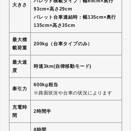
パレット積載タイプ：幅65cm×奥行
大きさ
93cm×高さ29cm
パレット台車連結時：幅135cm×奥行
135cm×高さ35cm
最大積
200kg（台車タイプのみ）
載荷重
最大速
時速3km(自律移動モード)
度
600kg相当
牽引力
※路面状況や台車の状況によります
充電時
2時間半
間
8時間