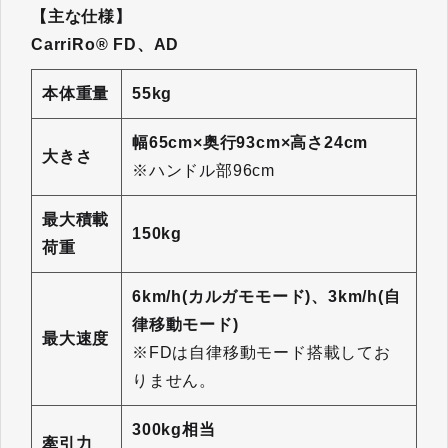
【主な仕様】
CarriRo® FD、AD
本体重量
55kg
幅65cm×奥行93cm×高さ24cm
大きさ
※ハンドル部96cm
最大積載
150kg
荷重
6km/h(カルガモモード)、3km/h(自
律移動モード)
最大速度
※FDは自律移動モード搭載してお
りません。
300kg相当
牽引力