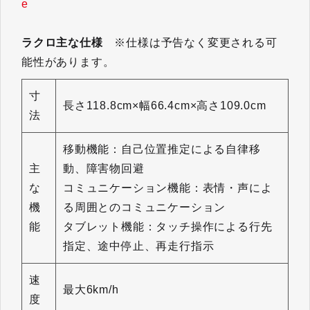
e
ラクロ主な仕様
※仕様は予告なく変更される可
能性があります。
寸
長さ118.8cm×幅66.4cm×高さ109.0cm
法
移動機能：自己位置推定による自律移
主
動、障害物回避
な
コミュニケーション機能：表情・声によ
機
る周囲とのコミュニケーション
能
タブレット機能：タッチ操作による行先
指定、途中停止、再走行指示
速
最大6km/h
度