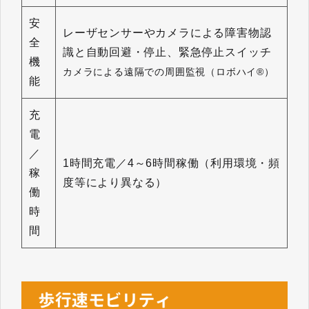
安
レーザセンサーやカメラによる障害物認
全
識と自動回避・停止、緊急停止スイッチ
機
カメラによる遠隔での周囲監視（ロボハイ®）
能
充
電
／
1時間充電／4～6時間稼働（利用環境・頻
稼
度等により異なる）
働
時
間