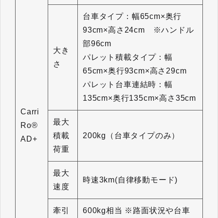
台車タイプ：幅65cm×奥行
93cm×高さ24cm ※ハンドル
部96cm
大き
パレット積載タイプ：幅
さ
65cm×奥行93cm×高さ29cm
パレット台車連結時：幅
135cm×奥行135cm×高さ35cm
Carri
最大
Ro®
積載
200kg（台車タイプのみ）
AD+
荷重
最大
時速3km(自律移動モード)
速度
牽引
600kg相当 ※路面状況や台車