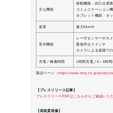
移動機能：自己位置
主な機能
コミュニケーション
タブレット機能：タ
速度
最大6km/h
レーザセンサーやカ
安全機能
緊急停止スイッチ
カメラによる遠隔での
充電／稼働時間
1時間充電／4～6時
製品ページ
：
https://www.zmp.co.jp/products
【プレスリリース記事】
プレスリリースPDFはこちらからご確認いた
【高画質画像】