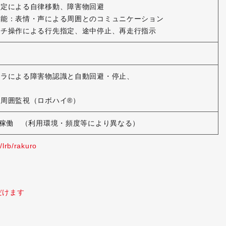
推定による自律移動、障害物回避
機能：表情・声による周囲とのコミュニケーション
ッチ操作による行先指定、途中停止、再走行指示
メラによる障害物認識と自動回避・停止、
周囲監視（ロボハイ®）
間稼働 （利用環境・頻度等により異なる）
/lrb/rakuro
だけます