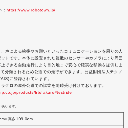
ト
：
https://www.robotown.jp/
と、声による挨拶やお願いといったコミュニケーションを周りの人
ボットです。本体に設置された複数のセンサーやカメラにより周囲
停止できる自動走行により目的地まで安心で確実な移動を提供しま
として分類されるため公道での走行ができます。公益財団法人テクノ
AIS)に登録されています。
、ラクロの屋外公道での試乗を随時受け付けております。
p.co.jp/products/lrb/rakuro#testride
があります。
cm×高さ109.0cm