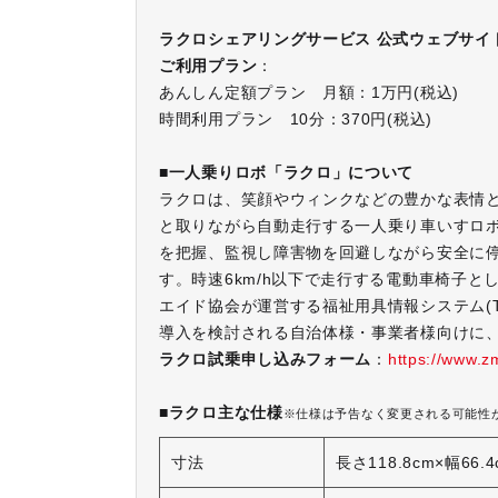
ラクロシェアリングサービス 公式ウェブサイ
ご利用プラン
：
あんしん定額プラン 月額：1万円(税込)
時間利用プラン 10分：370円(税込)
■一人乗りロボ「ラクロ」について
ラクロは、笑顔やウィンクなどの豊かな表情
と取りながら自動走行する一人乗り車いすロ
を把握、監視し障害物を回避しながら安全に
す。時速6km/h以下で走行する電動車椅子
エイド協会が運営する福祉用具情報システム(T
導入を検討される自治体様・事業者様向けに
ラクロ試乗申し込みフォーム
：
https://www.zm
■ラクロ主な仕様
※仕様は予告なく変更される可能性
寸法
長さ118.8cm×幅66.4