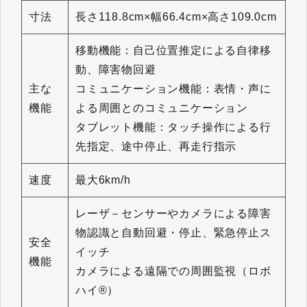
寸法
長さ118.8cm×幅66.4cm×高さ109.0cm
移動機能：自己位置推定による自律移
動、障害物回避
主な
コミュニケーション機能：表情・声に
機能
よる周囲とのコミュニケーション
タブレット機能：タッチ操作による行
先指定、途中停止、再走行指示
速度
最大6km/h
レーザ－センサーやカメラによる障害
物認識と自動回避・停止、緊急停止ス
安全
イッチ
機能
カメラによる遠隔での周囲監視（ロボ
ハイ®）