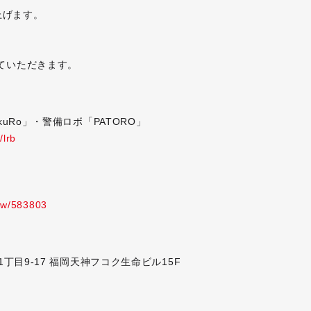
上げます。
せていただきます。
kuRo」・警備ロボ「PATORO」
/lrb
iew/583803
1丁目9-17 福岡天神フコク生命ビル15F