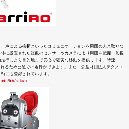
と、声による挨拶といったコミュニケーションを周囲の人と取りな
本体に設置された複数のセンサーやカメラにより周囲を把握、監視
動走行により目的地まで安心で確実な移動を提供します。時速
類されるため公道での走行ができます。また、公益財団法人テクノエ
IS)にも登録されています。
ucts/lrb/rakuro