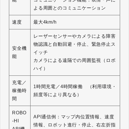
よる周囲とのコミュニケーション
速度
最大4km/h
レーザーセンサーやカメラによる障害
物認識と自動回避・停止、緊急停止ス
安全機
イッチ
能
カメラによる遠隔での周囲監視（ロボ
ハイ）
充電／
1時間充電／4時間稼働 （利用環境・
稼働時
頻度等により異なる）
間
ROBO
API通信例：マップ内位置情報、速度
-HI
情報、ロボット進行・停止、右左折指
API機