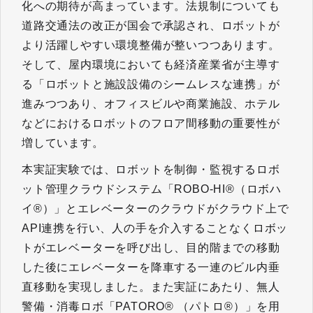
化への期待が高まっています。法規制についても
道路交通法の改正が国会で承認され、ロボットが
より活躍しやすい環境整備が整いつつあります。
そして、屋内環境においても経済産業省が主導す
る「ロボットと施設設備のシームレスな連携」が
進みつつあり、オフィスビルや商業施設、ホテル
などにおけるロボットのフロア間移動の重要性が
増しています。
本実証実験では、ロボットを制御・監視するロボ
ット管理クラウドシステム「ROBO-HI®（ロボハ
イ®）」とエレベーターのクラウドがクラウド上で
API連携を行い、人の手を介入することなくロボッ
トがエレベーターを呼び出し、目的階までの移動
した後にエレベーターを降車する一連のビル内垂
直移動を実現しました。また実証にあたり、無人
警備・消毒ロボ「PATORO® （パトロ®）」を用