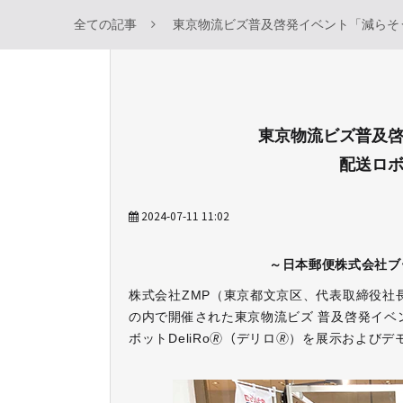
全ての記事
東京物流ビズ普及啓発イベント「減らそ
東京物流ビズ普及
配送ロ
2024-07-11 11:02
～日本郵便株式会社ブ
株式会社ZMP（東京都文京区、代表取締役社長
の内で開催された東京物流ビズ 普及啓発イベ
ボットDeliRo🄬（デリロ🄬）を展示およ