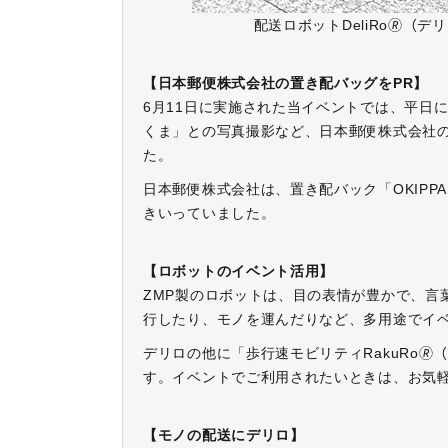
配送ロボットDeliRo🄬（
【日本郵便株式会社の置き配バッグをPR】
6月11日に実施された当イベントでは、平日
くま」との写真撮影など、日本郵便株式会社
た。
日本郵便株式会社は、置き配バック「OKIP
きいっていました。
【ロボットのイベント活用】
ZMP製のロボットは、目の表情が豊かで、言
行したり、モノを運んだりなど、多用途でイ
デリロの他に「歩行速モビリティRakuRo🄬（
す。イベントでご利用されたいときは、お気
【モノの配送にデリロ】