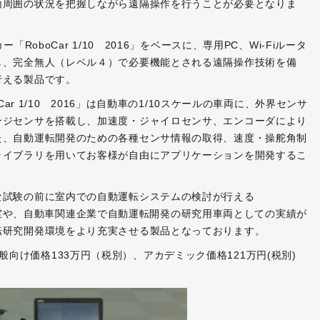
両周囲の状況を把握しながら遠隔操作を行うことが必要となりま
RoboCar 1/10 2016」をベースに、専用PC、Wi-Fiルータ
し、完全無人（レベル４）で必要機能とされる遠隔操作技術を備
行える製品です。
ar 1/10 2016」は自動車の1/10スケールの車両に、外界センサ
ンジセンサを搭載し、加速度・ジャイロセンサ、エンコーダにより
た、自動運転開発のための各種センサ情報の取得、速度・操舵角制
ライブラリを用いてお客様が自由にアプリケーションを開発するこ
な試験の前に室内での自動運転システムの検討が行える
大学研究室や、自動車関連企業で自動運転開発の研究用車両としての実績が
転研究開発環境をより充実させる製品となっております。
ージは一般向け価格133万円（税別）、アカデミック価格121万円(税別)