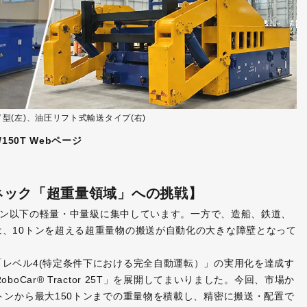
型(左)、油圧リフト式輸送タイプ(右)
T/150T Webページ
ネック「超重量領域」への挑戦】
3トン以下の軽量・中量級に集中しています。一方で、造船、鉄道、
、10トンを超える超重量物の搬送が自動化の大きな障壁となって
レベル4(特定条件下における完全自動運転）」の実用化を達成す
oCar® Tractor 25T」を展開してまいりました。今回、市場か
トンから最大150トンまでの重量物を積載し、精密に搬送・配置で