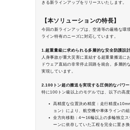
きる新ラインアップをリリースいたします。
【本ソリューションの特長】
今回の新ラインアップは、空港等の厳格な環
ライン特有のニーズに対応しています。
1.超重量級に求められる多層的な安全防護設
人身事故が重大災害に直結する超重量搬送にお
ドウェア直結の非常停止回路を統合。多層的
実現しています。
2.100トン超の搬送を実現する圧倒的なパワーと
特に100トン級以上のモデルでは、以下の高
高精度な位置決め精度：走行精度±10
ョン）により、航空機や車体ラインの組
全方向移動：4〜16輪以上の多輪独立
ーンに依存していた工程を完全に置き換