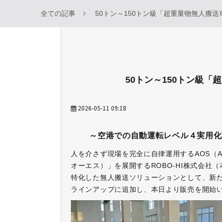
全ての記事
50トン～150トン級「超重量物無人搬
50トン～150トン級
2026-05-11 09:18
～空港での自動運転レベル４実用化
人を介さず現場を完全に自律運用するAOS（Autonom
オーエス）」を展開するROBO-HI株式会社
特化した無人搬送ソリューションとして、新たに「Robo
ラインアップに追加し、本日より販売を開始