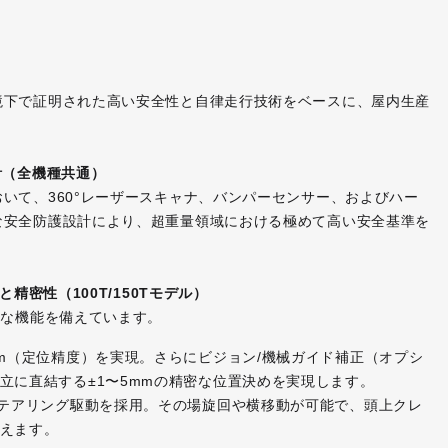
境下で証明された高い安全性と自律走行技術をベースに、屋内生産
計（全機種共通）
いて、360°レーザースキャナ、バンパーセンサー、およびハー
な安全防護設計により、超重量領域における極めて高い安全基準を
精密性（100T/150Tモデル）
度な機能を備えています。
mm（定位精度）を実現。さらにビジョン/機械ガイド補正（オプシ
立に直結する±1〜5mmの精密な位置決めを実現します。
ステアリング駆動を採用。その場旋回や横移動が可能で、頭上クレ
えます。