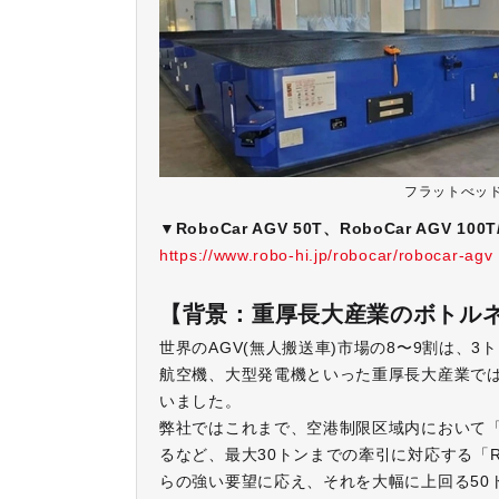
フラットべッド
▼RoboCar AGV 50T、RoboCar AGV 100
https://www.robo-hi.jp/robocar/robocar-agv
【背景：重厚長大産業のボトル
世界のAGV(無人搬送車)市場の8〜9割は、
航空機、大型発電機といった重厚長大産業では
いました。
弊社ではこれまで、空港制限区域内において「
るなど、最大30トンまでの牽引に対応する「Rob
らの強い要望に応え、それを大幅に上回る50