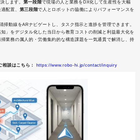
で解決します。
第一段階
で現場の人と業務をDX化して生産性を大幅
最適配置、
第三段階
で人とロボットの協働によりパフォーマンスを
清掃動線をARナビゲートし、タスク指示と進捗を管理できます。
黙知」をデジタル化した当日から教育コストの削減と利益最大化を
清掃業務の属人的・労働集約的な構造課題を一気通貫で解消し、持
。
ご相談はこちら：
https://www.robo-hi.jp/contact/inquiry