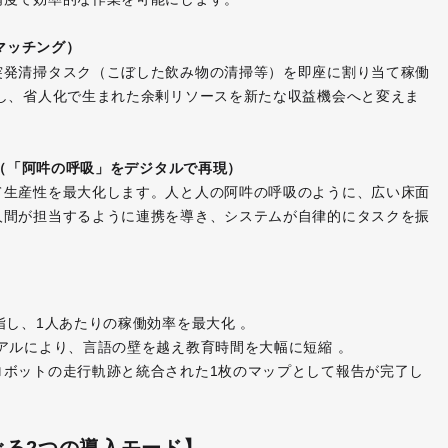
のマッチング）
突発清掃タスク（こぼした飲み物の清掃等）を即座に割り当て稼働
し、省人化で生まれた余剰リソースを新たな収益機会へと変えま
化（「阿吽の呼吸」をデジタルで再現）
て生産性を最大化します。人と人の阿吽の呼吸のように、広い床面
人間が担当するように連携を導き、システムが自律的にタスクを振
指し、1人あたりの稼働効率を最大化 。
アルにより、言語の壁を越え教育時間を大幅に短縮 。
ロボットの走行軌跡と統合された1枚のマップとして報告が完了し